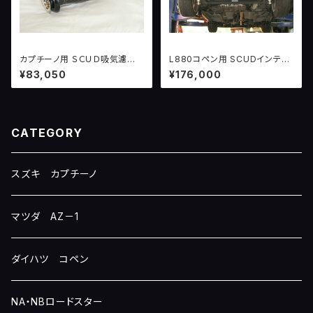
カプチーノ用 ＳＣＵＤ吸気濾過
L880コペン用 SCUDインテグ
システム version２ （１００
ラルエキゾースト
¥83,050
¥176,000
ＰＳ〜）
CATEGORY
スズキ カプチーノ
マツダ AZ－1
ダイハツ コペン
NA・NBロードスター