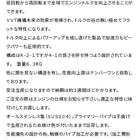
低回転から高回転まで全域でエンジントルクを向上させることが
できます。
ＶＶＴ機構本来の効果が発揮され、トルクの谷の無い極めてフラ
ットな特性になります。
トルク向上によるパワーアップを成し遂げた製品で加速力もピー
クパワーも圧倒的です。
構成は４-２-１ですが４-１の良さを併せ持つよう設計されていま
す。 重量６．３KG
他に類を見ない構造を有し、性能向上度はナンバーワンと自負し
ております。
受注生産になりますので納期は約２週間ほどかかります。
ご注文の際はエンジンの仕様をお知らせ下さい。適正な特性に味
付けしてお渡しします。
オールステンレス製（ＳＵＳ３０４）。プライマリーパイプは手曲げ
で生産されるため焼け色が付いたままで出荷します。
性能優先の設計の為、触媒のパイプ加工が必要です。（加工費別