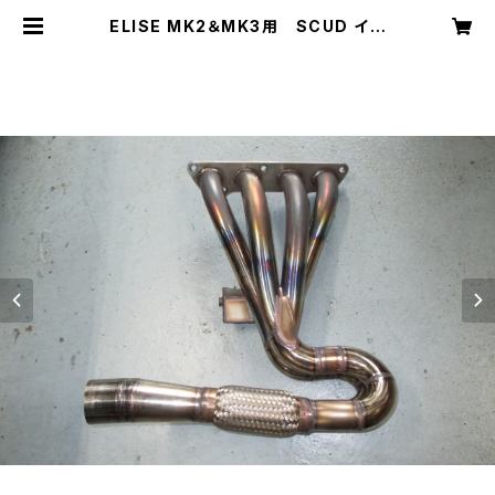
ELISE MK2＆MK3用 SCUD イン
テグラルHYDRAエキゾースト （2Z
Z-GEエンジン用） | SCUD