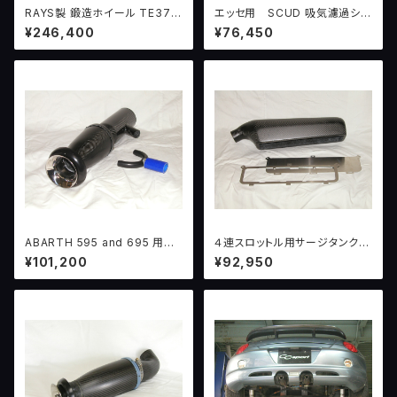
RAYS製 鍛造ホイール TE37
エッセ用 SCUD 吸気濾過シス
ブロンズ 限定生産品 6.0J-14
テム version1 ＋ ＢＯＡ
¥246,400
¥76,450
+38 114.3 4H
ABARTH 595 and 695 用
４連スロットル用サージタンク
SCUD 吸気濾過システムver.3
（汎用）
¥101,200
¥92,950
or 4