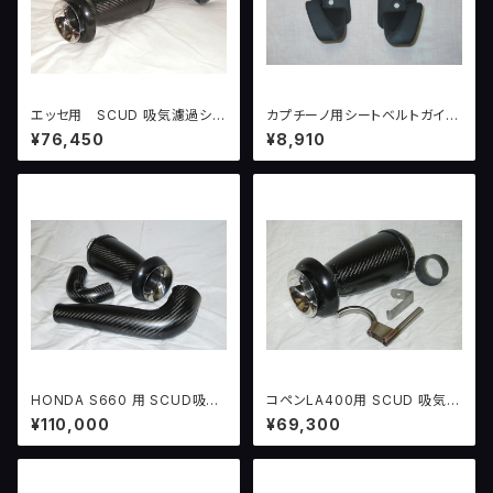
エッセ用 SCUD 吸気濾過シス
カプチーノ用シートベルトガイド
テム version1 ＋ ＢＯＡ
（左右セット）
¥76,450
¥8,910
HONDA S660 用 SCUD吸気
コペンLA400用 SCUD 吸気濾
濾過システムver.1
過システムver.1
¥110,000
¥69,300