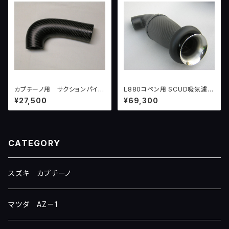
カプチーノ用 サクションパイプ
L880コペン用 SCUD吸気濾過
（シリコーンホース二種付き）
システムver.1
¥27,500
¥69,300
CATEGORY
スズキ カプチーノ
マツダ AZ－1