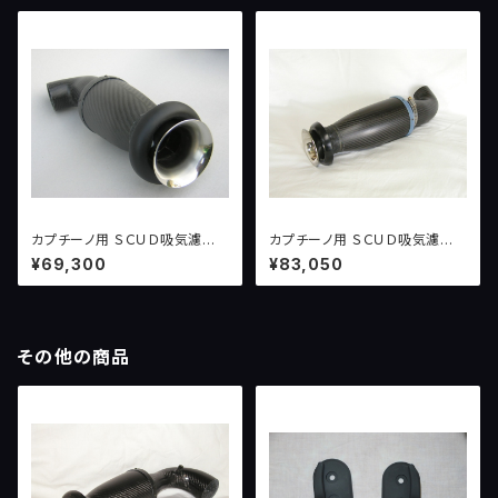
カプチーノ用 ＳＣＵＤ吸気濾過
カプチーノ用 ＳＣＵＤ吸気濾過
システム version１ （〜１０
システム version２ （１００
¥69,300
¥83,050
０ＰＳ）
ＰＳ〜）
その他の商品