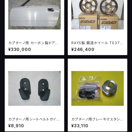
カプチーノ用 カーボン製ドアパ
RAYS製 鍛造ホイール TE37
ネル（両側）
ブロンズ 限定生産品 6.0J-14
¥330,000
¥246,400
+38 114.3 4H
カプチーノ用シートベルトガイド
カプチーノ用ブレーキマスタシリ
（左右セット）
ンダーオーバーホールセット
¥8,910
¥33,110