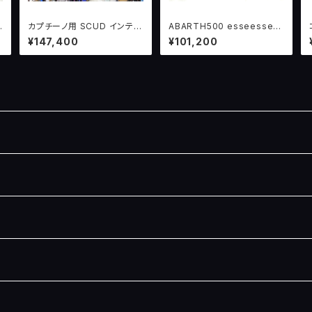
カプチーノ用 SCUD インテグ
ABARTH500 esseesse
ラルエキゾースト （純正テー
用 SCUD 吸気濾過システムv
¥147,400
¥101,200
ル位置タイプ）
er.2