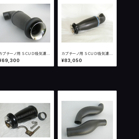
カプチーノ用 ＳＣＵＤ吸気濾
カプチーノ用 ＳＣＵＤ吸気濾
過システム version１ （〜
過システム version２ （１
¥69,300
¥83,050
１００ＰＳ）
００ＰＳ〜）