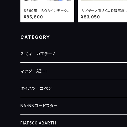
S660用 ＢＯＡインテークパ
カプチーノ用 ＳＣＵＤ吸気濾
イプ Ｘ７
過システム version２ （１
¥85,800
¥83,050
００ＰＳ〜）
CATEGORY
スズキ カプチーノ
マツダ AZ－1
ダイハツ コペン
NA・NBロードスター
FIAT500 ABARTH