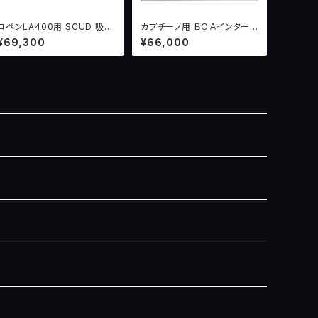
コペンLA400用 SCUD 吸気
カプチーノ用 ＢＯＡインターク
濾過システムver.1
ーラーパイプセット
¥69,300
¥66,000