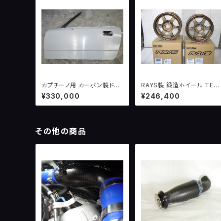
カプチーノ用 カーボン製ドア
RAYS製 鍛造ホイール TE3
パネル（両側）
ブロンズ 限定生産品 6.0J-1
¥330,000
¥246,400
4 +38 114.3 4H
その他の商品