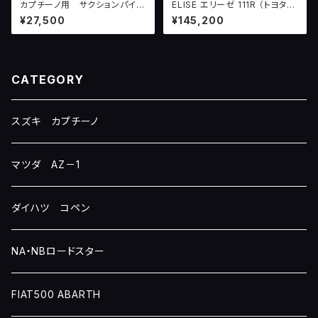
カプチーノ用 サクションパイプ
ELISE エリーゼ 111R （トヨタ２
（シリコーンホース二種付き）
ZZエンジン） 用 SCUD 吸気濾
¥27,500
¥145,200
過システム version4 + BOA
CATEGORY
スズキ カプチーノ
マツダ AZ－1
ダイハツ コペン
NA・NBロードスター
FIAT500 ABARTH