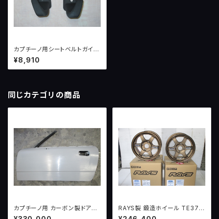
カプチーノ用シートベルトガイド
（左右セット）
¥8,910
同じカテゴリの商品
カプチーノ用 カーボン製ドアパ
RAYS製 鍛造ホイール TE37
ネル（両側）
ブロンズ 限定生産品 6.0J-14
¥330,000
¥246,400