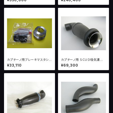
+38 114.3 4H
カプチーノ用ブレーキマスタシリ
カプチーノ用 ＳＣＵＤ吸気濾過
ンダーオーバーホールセット
システム version１ （〜１０
¥33,110
¥69,300
０ＰＳ）