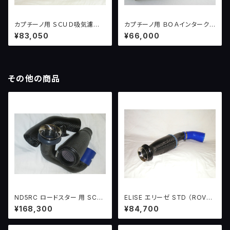
カプチーノ用 ＳＣＵＤ吸気濾過
カプチーノ用 ＢＯＡインターク
システム version２ （１００
ーラーパイプセット
¥83,050
¥66,000
ＰＳ〜）
その他の商品
ND5RC ロードスター 用 SCU
ELISE エリーゼ STD （ROVER
D吸気濾過システム+ＢＯＡ
エンジン）用 SCUD 吸気濾過
¥168,300
¥84,700
システム version2 ＋ BOA