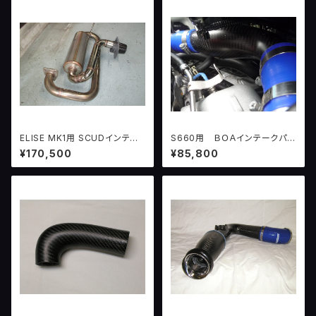
ELISE MK1用 SCUDインテグ
S660用 ＢＯＡインテークパイ
ラルエキゾーストシステム
プ Ｘ７
¥170,500
¥85,800