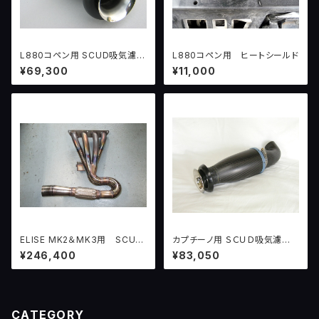
L880コペン用 SCUD吸気濾過
L880コペン用 ヒートシールド
システムver.1
¥69,300
¥11,000
ELISE MK2＆MK3用 SCUD
カプチーノ用 ＳＣＵＤ吸気濾過
インテグラルHYDRAエキゾース
システム version２ （１００
¥246,400
¥83,050
ト （2ZZ-GEエンジン用）
ＰＳ〜）
CATEGORY