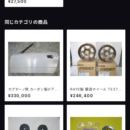
¥27,500
同じカテゴリの商品
カプチーノ用 カーボン製ドアパ
RAYS製 鍛造ホイール TE37
ネル（両側）
ブロンズ 限定生産品 6.0J-14
¥330,000
¥246,400
+38 114.3 4H