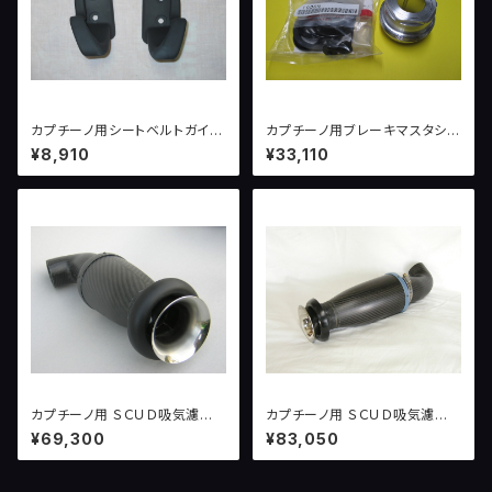
カプチーノ用シートベルトガイド
カプチーノ用ブレーキマスタシリ
（左右セット）
ンダーオーバーホールセット
¥8,910
¥33,110
カプチーノ用 ＳＣＵＤ吸気濾過
カプチーノ用 ＳＣＵＤ吸気濾過
システム version１ （〜１０
システム version２ （１００
¥69,300
¥83,050
０ＰＳ）
ＰＳ〜）