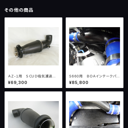
その他の商品
ＡＺ-１用 ＳＣＵＤ吸気濾過シ
S660用 ＢＯＡインテークパイ
ステム version１ （～１００
プ Ｘ７
¥69,300
¥85,800
ＰＳ）