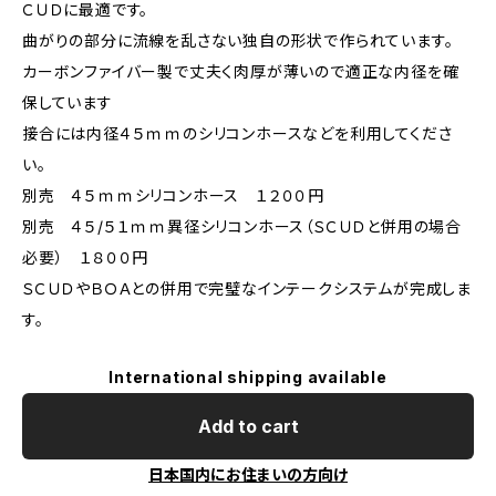
ＣＵＤに最適です。
曲がりの部分に流線を乱さない独自の形状で作られています。
カーボンファイバー製で丈夫く肉厚が薄いので適正な内径を確
保しています
接合には内径４５ｍｍのシリコンホースなどを利用してくださ
い。
別売 ４５ｍｍシリコンホース １２００円
別売 ４５/５１ｍｍ異径シリコンホース（ＳＣＵＤと併用の場合
必要） １８００円
ＳＣＵＤやＢＯＡとの併用で完璧なインテークシステムが完成しま
す。
International shipping available
Add to cart
日本国内にお住まいの方向け